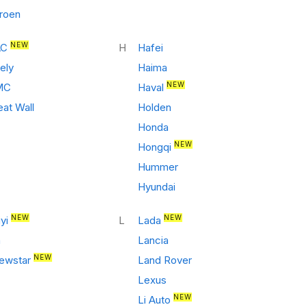
troen
NEW
AC
H
Hafei
ely
Haima
NEW
MC
Haval
eat Wall
Holden
Honda
NEW
Hongqi
Hummer
Hyundai
NEW
NEW
yi
L
Lada
a
Lancia
NEW
ewstar
Land Rover
Lexus
NEW
Li Auto