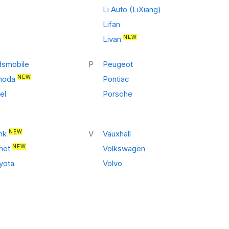
Li Auto (LiXiang)
Lifan
NEW
Livan
dsmobile
P
Peugeot
NEW
oda
Pontiac
el
Porsche
NEW
nk
V
Vauxhall
NEW
net
Volkswagen
yota
Volvo