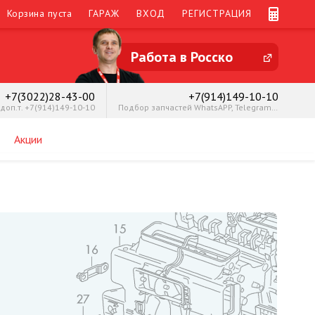
Корзина пуста
ГАРАЖ
ВХОД
РЕГИСТРАЦИЯ
Работа в Росско
+7(3022)28-43-00
+7(914)149-10-10
доп.т. +7(914)149-10-10
Подбор запчастей WhatsAPP, Telegram Чита
Акции