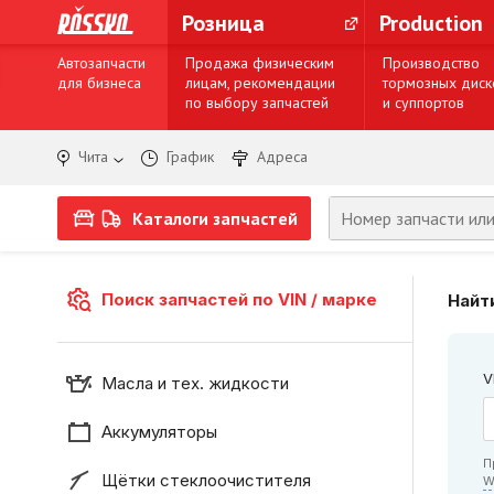
Розница
Production
Автозапчасти
Продажа физическим
Производство
для бизнеса
лицам, рекомендации
тормозных диск
по выбору запчастей
и суппортов
Чита
График
Адреса
Каталоги запчастей
Поиск запчастей по VIN / марке
Найти
V
Масла и тех. жидкости
Аккумуляторы
П
Щётки стеклоочистителя
W