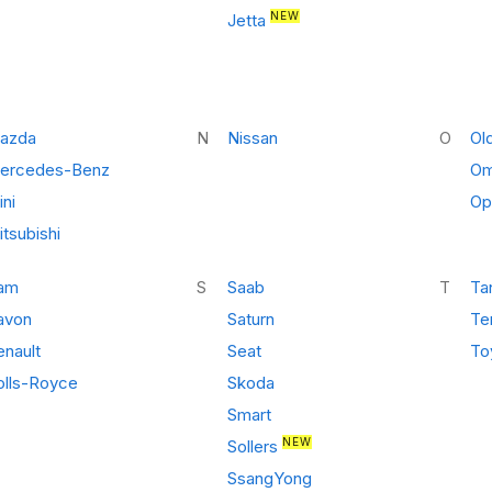
NEW
Jetta
azda
N
Nissan
O
Ol
ercedes-Benz
Om
ni
Op
tsubishi
am
S
Saab
T
Ta
avon
Saturn
Te
enault
Seat
To
olls-Royce
Skoda
Smart
NEW
Sollers
SsangYong