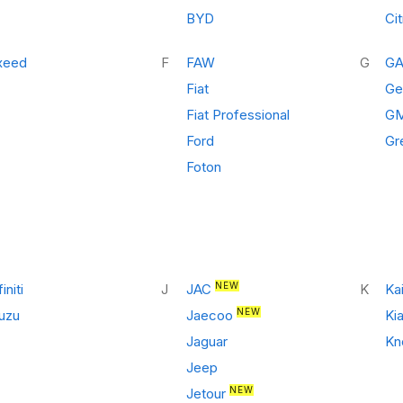
BYD
Ci
xeed
F
FAW
G
G
Fiat
Ge
Fiat Professional
G
Ford
Gr
Foton
NEW
finiti
J
JAC
K
Kai
NEW
suzu
Jaecoo
Ki
Jaguar
Kn
Jeep
NEW
Jetour