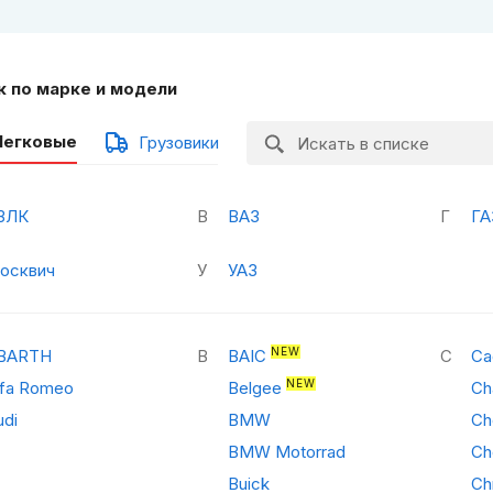
к по марке и модели
Легковые
Грузовики
ЗЛК
В
ВАЗ
Г
ГА
осквич
У
УАЗ
NEW
BARTH
B
BAIC
C
Ca
NEW
lfa Romeo
Belgee
Ch
udi
BMW
Ch
BMW Motorrad
Ch
Buick
Ch