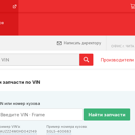
ов
Написать директору
ОФИС г. ЧИТА 
Производители
 запчасти по VIN
IN или номер кузова
Найти запчасти
ример VIN’а:
Пример номера кузова:
AUZZZ4M0HD042149
SGL5-400683