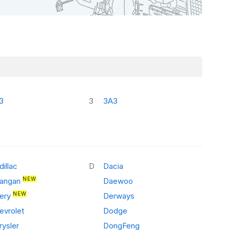
З
З
ЗАЗ
dillac
D
Dacia
NEW
angan
Daewoo
NEW
ery
Derways
evrolet
Dodge
rysler
DongFeng